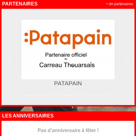
PARTENAIRES
+ de partenaires
Précedent
Suiv
PATAPAIN
LES ANNIVERSAIRES
Pas d'anniversaire à fêter !