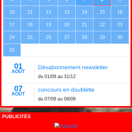
10
11
12
13
14
15
16
17
18
19
20
21
22
23
24
25
26
27
28
29
30
31
01
Désabonnement newsletter
AOÛT
du 01/08 au 31/12
07
concours en doublette
AOÛT
du 07/08 au 08/08
PUBLICITÉS