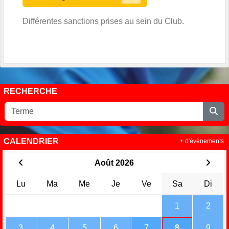
Différentes sanctions prises au sein du Club.
RECHERCHE
CALENDRIER
+ d'évènements
Août 2026
Lu
Ma
Me
Je
Ve
Sa
Di
1
2
3
4
5
6
7
8
9