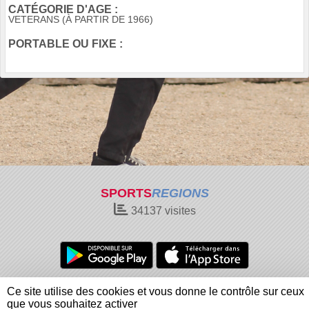
CATÉGORIE D'AGE :
VETERANS (À PARTIR DE 1966)
PORTABLE OU FIXE :
SPORTS
REGIONS
34137
visites
Charte cookies
Gestion des cookies
Ce site utilise des cookies et vous donne le contrôle sur ceux
Informations légales
Signaler un contenu inapproprié
que vous souhaitez activer